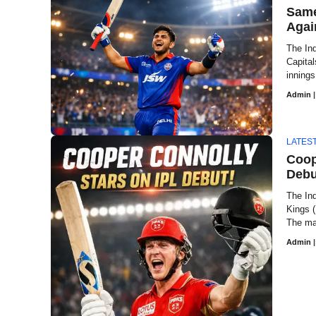
Same
Agai
The Ind
Capital
innings
Admin
|
LATES
Coop
Debu
The Ind
Kings (
The mat
Admin
|