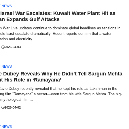
T NEWS
–Israel War Escalates: Kuwait Water Plant Hit as
an Expands Gulf Attacks
n War Live updates continue to dominate global headlines as tensions in
dle East escalate dramatically. Recent reports confirm that a water
ation and electricity ...
2026-04-03
T NEWS
e Dubey Reveals Why He Didn’t Tell Sargun Mehta
t His Role in ‘Ramayana’
avie Dubey recently revealed that he kept his role as Lakshman in the
ng film “Ramayana” a secret—even from his wife Sargun Mehta. The big-
mythological film ...
2026-04-02
T NEWS