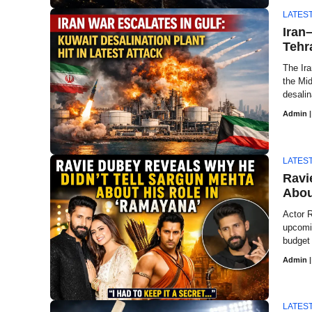
LATES
Iran
Tehr
The Ira
the Mid
desalin
Admin
|
LATES
Ravi
Abou
Actor R
upcomi
budget 
Admin
|
LATES