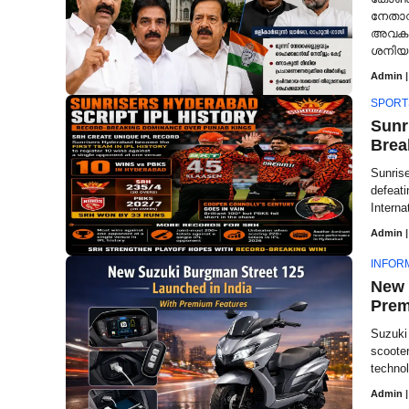
നേതാവ
അവകാശ
ശനിയാഴ
Admin
|
SPORT
Sunr
Brea
Sunris
defeati
Interna
Admin
|
INFOR
New 
Prem
Suzuki 
scoote
technol
Admin
|