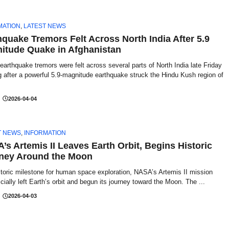
MATION
,
LATEST NEWS
hquake Tremors Felt Across North India After 5.9
itude Quake in Afghanistan
earthquake tremors were felt across several parts of North India late Friday
 after a powerful 5.9-magnitude earthquake struck the Hindu Kush region of
2026-04-04
T NEWS
,
INFORMATION
’s Artemis II Leaves Earth Orbit, Begins Historic
ney Around the Moon
storic milestone for human space exploration, NASA’s Artemis II mission
icially left Earth’s orbit and begun its journey toward the Moon. The ...
2026-04-03