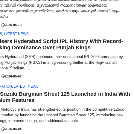
് വി.ഡി സതീശൻ മുഖ്യമന്ത്രി സ്ഥാനത്തേക്ക് ശക്തമായ
വാദം ഉന്നയിക്കുന്നതിനിടെ, ഖാർഗെ യും രാഹുൽ ഗാന്ധി യും
്ച ...
2026-05-10
S
,
LATEST NEWS
isers Hyderabad Script IPL History With Record-
king Dominance Over Punjab Kings
ers Hyderabad (SRH) continued their sensational IPL 2026 campaign by
ng Punjab Kings (PBKS) in a high-scoring thriller at the Rajiv Gandhi
tional Stadium, ...
2026-05-07
MATION
,
LATEST NEWS
Suzuki Burgman Street 125 Launched in India With
ium Features
Motorcycle India has strengthened its position in the competitive 125cc
r market by launching the updated Burgman Street 125, introducing new
ogy, improved design, and additional variants ...
2026-04-04