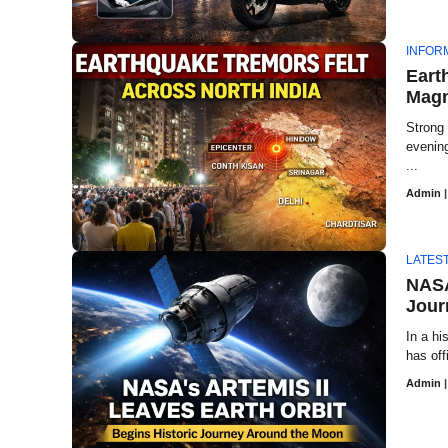
INFOR
Eart
Magn
Strong 
evening
...
Admin
|
LATES
NASA
Jour
In a hi
has off
Admin
|