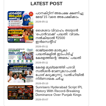
LATEST POST
പഠനകിറ്റിന് അപേക്ഷ ക്ഷണിച്ചു:
മേയ് 15 വരെ അപേക്ഷിക്കാം
2026-05-11
ശൈശവ വിവാഹം തടയാൻ
‘പൊൻവാക്ക്’ പദ്ധതി: വിവരം
നൽകിയാൽ ₹2500
ഇൻസെന്റീവ്
2026-05-11
രാജ്യത്തെ മാതൃകാ
പദ്ധതികളിൽ ഇടംപിടിച്ച്
കേരളത്തിന്റെ ‘അമരം’ പദ്ധതി
2026-05-11
കേരള മുഖ്യമന്ത്രി പദവി:
സതീശൻ-വേണുഗോപാൽ
പോര് കടുക്കുന്നു, ഡൽഹിയിൽ
നിർണായക ചർച്ച
2026-05-10
Sunrisers Hyderabad Script IPL
History With Record-Breaking
Dominance Over Punjab Kings
2026-05-07