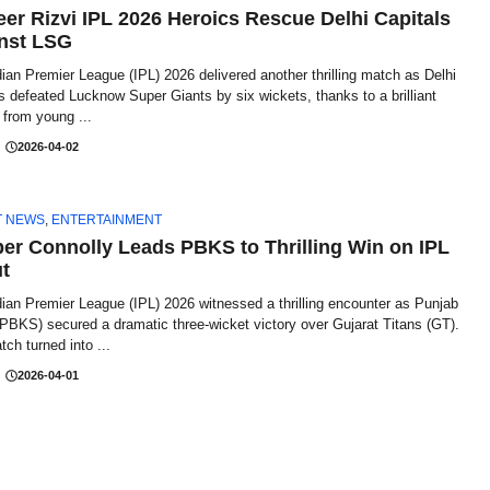
er Rizvi IPL 2026 Heroics Rescue Delhi Capitals
nst LSG
ian Premier League (IPL) 2026 delivered another thrilling match as Delhi
s defeated Lucknow Super Giants by six wickets, thanks to a brilliant
 from young ...
2026-04-02
T NEWS
,
ENTERTAINMENT
er Connolly Leads PBKS to Thrilling Win on IPL
t
ian Premier League (IPL) 2026 witnessed a thrilling encounter as Punjab
PBKS) secured a dramatic three-wicket victory over Gujarat Titans (GT).
ch turned into ...
2026-04-01