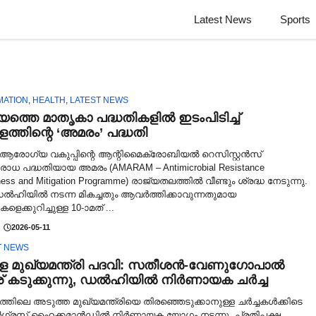
Latest News
Sports
MATION
,
HEALTH
,
LATEST NEWS
യത്തെ മാതൃകാ പദ്ധതികളിൽ ഇടംപിടിച്ച്
ത്തിന്റെ ‘അമരം’ പദ്ധതി
ആരോഗ്യ വകുപ്പിന്റെ ആന്റിമൈക്രോബിയൽ റെസിസ്റ്റൻസ്
രോധ പദ്ധതിയായ അമരം (AMARAM – Antimicrobial Resistance
ess and Mitigation Programme) രാജ്യതലത്തിൽ വീണ്ടും ശ്രദ്ധ നേടുന്നു.
ൽഹിയിൽ നടന്ന മികച്ചതും ആവർത്തിക്കാവുന്നതുമായ
ളെക്കുറിച്ചുള്ള 10-ാമത് ...
2026-05-11
T NEWS
ള മുഖ്യമന്ത്രി പദവി: സതീശൻ-വേണുഗോപാൽ
് കടുക്കുന്നു, ഡൽഹിയിൽ നിർണായക ചർച്ച
്തിലെ അടുത്ത മുഖ്യമന്ത്രിയെ തിരഞ്ഞെടുക്കാനുള്ള ചർച്ചകൾക്കിടെ
്രസ് ഹൈക്കമാൻഡിൽ നിർണായക യോഗം നടന്നു. പ്രതിപക്ഷ