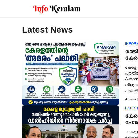
Skip
to
content
Latest News
INFOR
രാജ്
കേരള
കേരള 
പ്രതി
Awaren
ന്യൂഡ
പദ്ധതിക
Admin
|
LATES
കേര
പോര
കേരളത
കോൺഗ