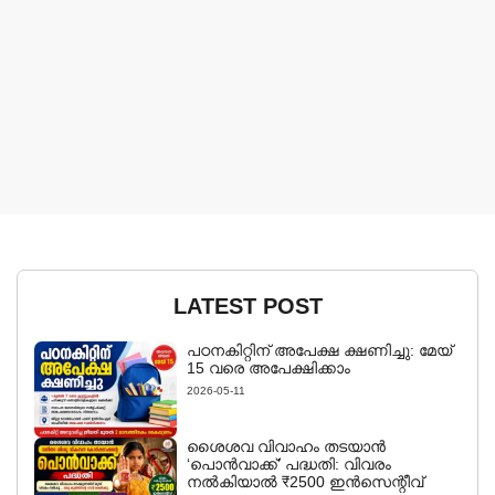
LATEST POST
പഠനകിറ്റിന് അപേക്ഷ ക്ഷണിച്ചു: മേയ്
15 വരെ അപേക്ഷിക്കാം
2026-05-11
ശൈശവ വിവാഹം തടയാൻ
‘പൊൻവാക്ക്’ പദ്ധതി: വിവരം
നൽകിയാൽ ₹2500 ഇൻസെന്റീവ്