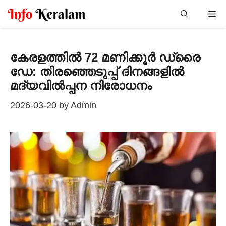
Skip
Me
to
content
കേരളത്തിൽ 72 മണിക്കൂർ ഡ്രൈ
ഡേ: തിരഞ്ഞെടുപ്പ് ദിനങ്ങളിൽ
മദ്യവിൽപ്പന നിരോധനം
2026-03-20
by
Admin