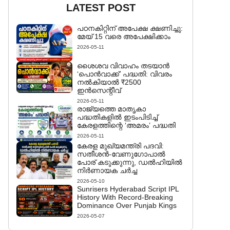
LATEST POST
പഠനകിറ്റിന് അപേക്ഷ ക്ഷണിച്ചു:
മേയ് 15 വരെ അപേക്ഷിക്കാം
2026-05-11
ശൈശവ വിവാഹം തടയാൻ
‘പൊൻവാക്ക്’ പദ്ധതി: വിവരം
നൽകിയാൽ ₹2500
ഇൻസെന്റീവ്
2026-05-11
രാജ്യത്തെ മാതൃകാ
പദ്ധതികളിൽ ഇടംപിടിച്ച്
കേരളത്തിന്റെ ‘അമരം’ പദ്ധതി
2026-05-11
കേരള മുഖ്യമന്ത്രി പദവി:
സതീശൻ-വേണുഗോപാൽ
പോര് കടുക്കുന്നു, ഡൽഹിയിൽ
നിർണായക ചർച്ച
2026-05-10
Sunrisers Hyderabad Script IPL
History With Record-Breaking
Dominance Over Punjab Kings
2026-05-07